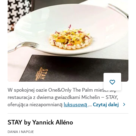
W spokojnej oazie One&Only The Palm mieści się
restauracja z dwiema gwiazdkami Michelin – STAY,
oferująca niezapomnianą
luksusową
...
Czytaj dalej
STAY by Yannick Alléno
DANIA I NAPOJE