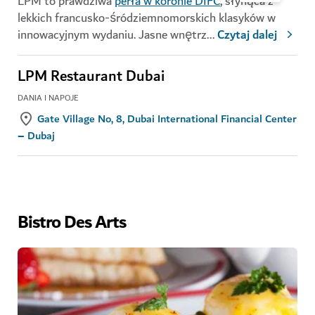
LPM to prawdziwa
perła w koronie DIFC
, słynąca z
lekkich francusko-śródziemnomorskich klasyków w
innowacyjnym wydaniu. Jasne wnętrz
...
Czytaj dalej
LPM Restaurant Dubai
DANIA I NAPOJE
Gate Village No, 8, Dubai International Financial Center
– Dubaj
Bistro Des Arts