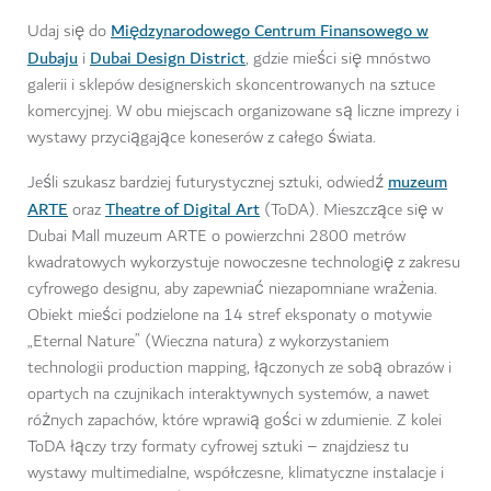
Międzynarodowego Centrum Finansowego w
Udaj się do
Dubaju
Dubai Design District
i
, gdzie mieści się mnóstwo
galerii i sklepów designerskich skoncentrowanych na sztuce
komercyjnej. W obu miejscach organizowane są liczne imprezy i
wystawy przyciągające koneserów z całego świata.
muzeum
Jeśli szukasz bardziej futurystycznej sztuki, odwiedź
ARTE
Theatre of Digital Art
oraz
(ToDA). Mieszczące się w
Dubai Mall muzeum ARTE o powierzchni 2800 metrów
kwadratowych wykorzystuje nowoczesne technologię z zakresu
cyfrowego designu, aby zapewniać niezapomniane wrażenia.
Obiekt mieści podzielone na 14 stref eksponaty o motywie
„Eternal Nature” (Wieczna natura) z wykorzystaniem
technologii production mapping, łączonych ze sobą obrazów i
opartych na czujnikach interaktywnych systemów, a nawet
różnych zapachów, które wprawią gości w zdumienie. Z kolei
ToDA łączy trzy formaty cyfrowej sztuki – znajdziesz tu
wystawy multimedialne, współczesne, klimatyczne instalacje i