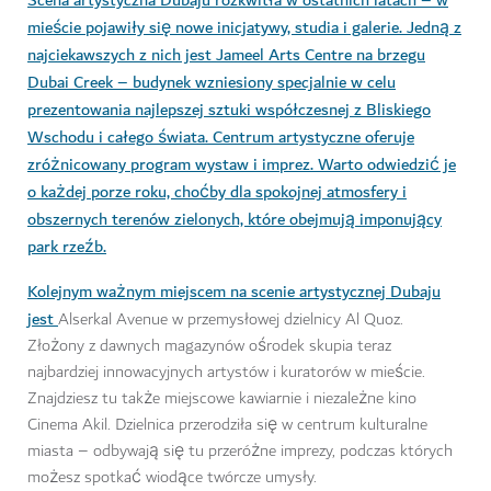
mieście pojawiły się nowe inicjatywy, studia i galerie. Jedną z
najciekawszych z nich jest Jameel Arts Centre na brzegu
Dubai Creek – budynek wzniesiony specjalnie w celu
prezentowania najlepszej sztuki współczesnej z Bliskiego
Wschodu i całego świata. Centrum artystyczne oferuje
zróżnicowany program wystaw i imprez. Warto odwiedzić je
o każdej porze roku, choćby dla spokojnej atmosfery i
obszernych terenów zielonych, które obejmują imponujący
park rzeźb.
Kolejnym ważnym miejscem na scenie artystycznej Dubaju
jest
Alserkal Avenue w przemysłowej dzielnicy Al Quoz.
Złożony z dawnych magazynów ośrodek skupia teraz
najbardziej innowacyjnych artystów i kuratorów w mieście.
Znajdziesz tu także miejscowe kawiarnie i niezależne kino
Cinema Akil. Dzielnica przerodziła się w centrum kulturalne
miasta – odbywają się tu przeróżne imprezy, podczas których
możesz spotkać wiodące twórcze umysły.