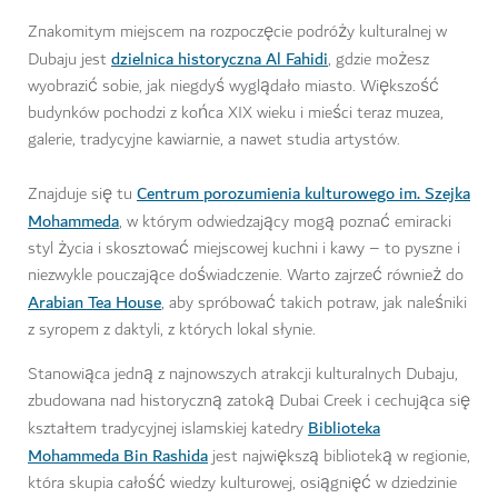
Znakomitym miejscem na rozpoczęcie podróży kulturalnej w
dzielnica historyczna Al Fahidi
Dubaju jest
, gdzie możesz
wyobrazić sobie, jak niegdyś wyglądało miasto. Większość
budynków pochodzi z końca XIX wieku i mieści teraz muzea,
galerie, tradycyjne kawiarnie, a nawet studia artystów.
Centrum porozumienia kulturowego im. Szejka
Znajduje się tu
Mohammeda
, w którym odwiedzający mogą poznać emiracki
styl życia i skosztować miejscowej kuchni i kawy – to pyszne i
niezwykle pouczające doświadczenie. Warto zajrzeć również do
Arabian Tea House
, aby spróbować takich potraw, jak naleśniki
z syropem z daktyli, z których lokal słynie.
Stanowiąca jedną z najnowszych atrakcji kulturalnych Dubaju,
zbudowana nad historyczną zatoką Dubai Creek i cechująca się
Biblioteka
kształtem tradycyjnej islamskiej katedry
Mohammeda Bin Rashida
jest największą biblioteką w regionie,
która skupia całość wiedzy kulturowej, osiągnięć w dziedzinie