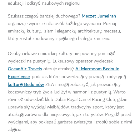
edukacji i odkryć naukowych regionu.
Meczet Jumeirah
Szukasz czegoś bardziej duchowego?
organizuje wycieczki dla osób każdego wyznania. Poznaj
emiracką kulturę, islam i elegancką architekturę meczetu,
który został zbudowany z pięknego białego kamienia.
Osoby ciekawe emirackiej kultury nie powinny pominąć
wycieczki na pustynię. Luksusowy operator wycieczek
OceanAir Travels
Al Marmoom Bedouin
oferuje atrakcję
Experience
, podczas której odwiedzający poznają tradycyjną
kulturę Beduinów
ZEA i mogą zobaczyć, jak prowadzący
koczowniczy tryb życia lud żył w harmonii z pustynią. Warto
również odwiedzić klub Dubai Royal Camel Racing Club, gdzie
uprawia się wyścigi wielbłądów, tradycyjny sport, który jest
atrakcją zarówno dla miejscowych, jak i turystów. Przyjdź przed
wyścigami, aby poklepać garbate zwierzęta i zrobić sobie z nimi
zdjęcia