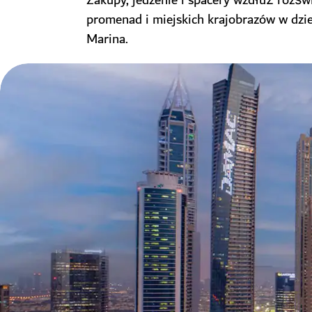
Zakupy, jedzenie i spacery wzdłuż rozśw
promenad i miejskich krajobrazów w dzie
Marina.