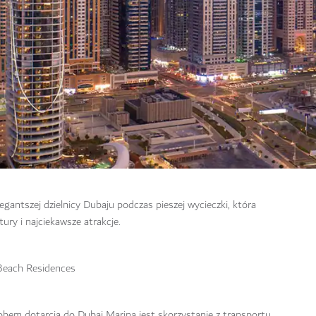
egantszej dzielnicy Dubaju podczas pieszej wycieczki, która
ury i najciekawsze atrakcje.
Beach Residences
bem dotarcia do Dubai Marina jest skorzystanie z transportu