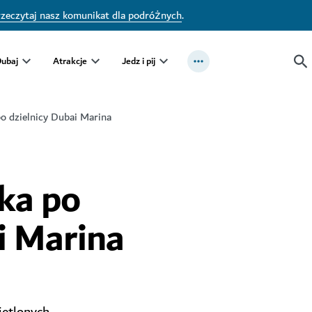
zeczytaj nasz komunikat dla podróżnych
.
Dubaj
Atrakcje
Jedz i pij
o dzielnicy Dubai Marina
ka po
i Marina