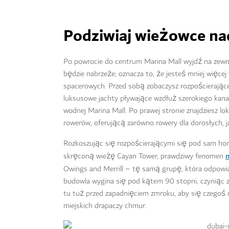
Podziwiaj wieżowce n
Po powrocie do centrum Marina Mall wyjdź na zewn
będzie nabrzeże; oznacza to, że jesteś mniej więc
spacerowych. Przed sobą zobaczysz rozpościerające 
luksusowe jachty pływające wzdłuż szerokiego kanał
wodnej Marina Mall. Po prawej stronie znajdziesz lo
rowerów, oferującą zarówno rowery dla dorosłych, jak
Rozkoszując się rozpościerającymi się pod sam hor
n
skręconą wieżę Cayan Tower, prawdziwy fenomen
Owings and Merrill – tę samą grupę, która odpowi
budowla wygina się pod kątem 90 stopni, czyniąc z 
tu tuż przed zapadnięciem zmroku, aby się czegoś 
miejskich drapaczy chmur.