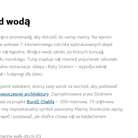
ad wodą
ątrz promenadą, aby dotrzeć do samej mariny. Na wprost
ej w połowie 7-kilometrowego odcinka wybrukowanych alejek
się łagodne, lśniące wody zatoki, po których kursują
u morskiego. Tutaj znajduje się również przystanek taksówki
kalne restauracje, sklepy i Byky Station – wypożyczalnię
 i hulajnogi dla dzieci.
yzont widokami, skieruj swój wzrok na wschód, aby podziwiać
owoczesnej architektury
. Zaprojektowana przez Skidmore
Burdż Chalifa
ada za projekt
– 306-metrowa, 75-piętrowa
niej niepowtarzalny symbol panoramy Mariny. Koniecznie zajrzyj
napić i podziwiać, jak słońce chowa się za baldachimem