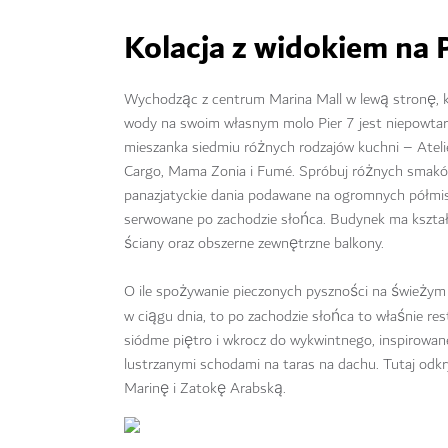
Kolacja z widokiem na P
Wychodząc z centrum Marina Mall w lewą stronę, 
wody na swoim własnym molo Pier 7 jest niepowtar
mieszanka siedmiu różnych rodzajów kuchni – Atel
Cargo, Mama Zonia i Fumé. Spróbuj różnych smaków 
panazjatyckie dania podawane na ogromnych półmiska
serwowane po zachodzie słońca. Budynek ma kształt 
ściany oraz obszerne zewnętrzne balkony.
O ile spożywanie pieczonych pyszności na świeżym
w ciągu dnia, to po zachodzie słońca to właśnie re
siódme piętro i wkrocz do wykwintnego, inspirowan
lustrzanymi schodami na taras na dachu. Tutaj odk
Marinę i Zatokę Arabską.