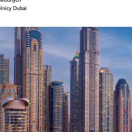
ietlonych
lnicy Dubai