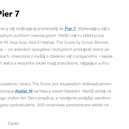
ier 7
Pier 7
kieruj się skręcającą promenadą do
. Wyłaniający się z
zalnym punktem orientacyjnym. Mieści się tu eklektyczna
ier M, Asia Asia, Abd El Wahab, The Scene by Simon Rimmer,
– od arabskich specjałów i brytyjskich przekąsek bistro po
ch, stworzone z myślą o dzieleniu się z przyjaciółmi, i napoje
walca a wszystkie lokale mają przeszklone, sięgające sufitu
 powietrzu tarasu The Scene jest wspaniałym doświadczeniem
Atelier M
stauracja
zachwyca swoim blaskiem. Wjedź windą na
ego stylem Art Deco przejścia, a następnie podążaj szerokimi
ryjesz spektakularne, 360-stopniowe panoramiczne widoki na