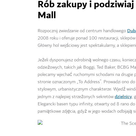
Rób zakupy i podziwiaj
Mall
Duba
Rozpocznij zwiedzanie od centrum handlowego
2008 roku i oferuje ponad 100 restauracji, sklepó
Główny hol wejściowy jest spektakularny, a sklepien
Jeżeli dysponujesz odrobiną wolnego czasu, koniec
odzieżowych, takich jak Boggi, Ted Baker, BCBG Max 
polecamy wjechać ruchomymi schodami na drugie p
stronie oznaczonym „To Address”. Prowadzi ono do
stylowym, urbanistycznym charakterze. Wjedź windą
dzielnicy
jednym z najlepiej strzeżonych sekretów
, 
Elegancki basen typu infinity, otwarty od 8 rano 
pamiątkowe zdjęcia, gdyż w jego wodach odbijają s