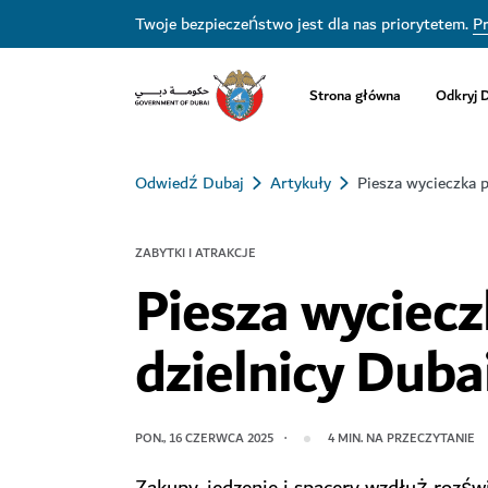
Twoje bezpieczeństwo jest dla nas priorytetem.
Pr
Strona główna
Odkryj 
Odwiedź Dubaj
Artykuły
Piesza wycieczka p
ZABYTKI I ATRAKCJE
Piesza wyciecz
dzielnicy Duba
PON., 16 CZERWCA 2025
4
MIN. NA PRZECZYTANIE