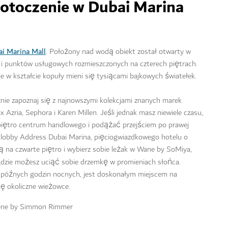
 otoczenie w Dubai Marina
i Marina Mall
. Położony nad wodą obiekt został otwarty w
w i punktów usługowych rozmieszczonych na czterech piętrach.
ie w kształcie kopuły mieni się tysiącami bajkowych światełek.
znie zapoznaj się z najnowszymi kolekcjami znanych marek
Azria, Sephora i Karen Millen. Jeśli jednak masz niewiele czasu,
iętro centrum handlowego i podążać przejściem po prawej
 lobby Address Dubai Marina, pięciogwiazdkowego hotelu o
 na czwarte piętro i wybierz sobie leżak w Wane by SoMiya,
gdzie możesz uciąć sobie drzemkę w promieniach słońca.
do późnych godzin nocnych, jest doskonałym miejscem na
ię okoliczne wieżowce.