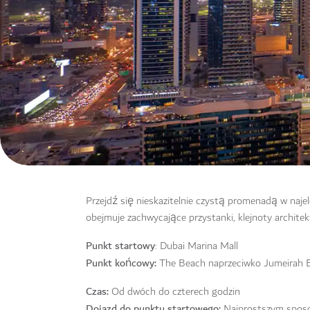
Przejdź się nieskazitelnie czystą promenadą w najel
obejmuje zachwycające przystanki, klejnoty architekt
Punkt startowy
: Dubai Marina Mall
Punkt końcowy:
The Beach naprzeciwko Jumeirah 
Czas:
Od dwóch do czterech godzin
Dojazd do punktu startowego:
Najprostszym sposo