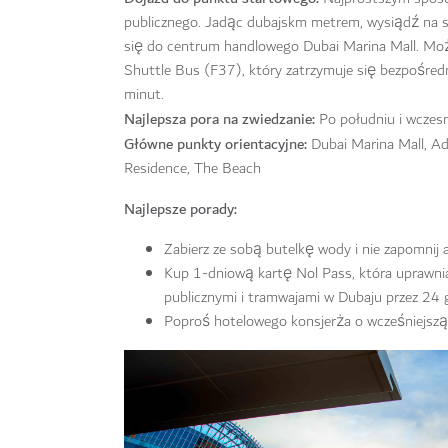
publicznego. Jadąc dubajskm metrem, wysiądź na st
się do centrum handlowego Dubai Marina Mall. Mo
Shuttle Bus (F37), który zatrzymuje się bezpośr
minut.
Najlepsza pora na zwiedzanie:
Po południu i wczes
Główne punkty orientacyjne:
Dubai Marina Mall, Ad
Residence, The Beach
Najlepsze porady:
Zabierz ze sobą butelkę wody i nie zapomnij 
Kup 1-dniową kartę Nol Pass, która uprawni
publicznymi i tramwajami w Dubaju przez 24 
Poproś hotelowego konsjerża o wcześniejszą 