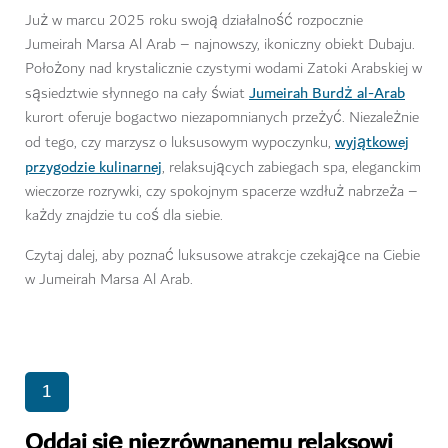
Już w marcu 2025 roku swoją działalność rozpocznie
Jumeirah Marsa Al Arab – najnowszy, ikoniczny obiekt Dubaju.
Położony nad krystalicznie czystymi wodami Zatoki Arabskiej w
Jumeirah Burdż al-Arab
sąsiedztwie słynnego na cały świat
kurort oferuje bogactwo niezapomnianych przeżyć. Niezależnie
wyjątkowej
od tego, czy marzysz o luksusowym wypoczynku,
przygodzie kulinarnej
, relaksujących zabiegach spa, eleganckim
wieczorze rozrywki, czy spokojnym spacerze wzdłuż nabrzeża –
każdy znajdzie tu coś dla siebie.
Czytaj dalej, aby poznać luksusowe atrakcje czekające na Ciebie
w Jumeirah Marsa Al Arab.
1
Oddaj się niezrównanemu relaksowi