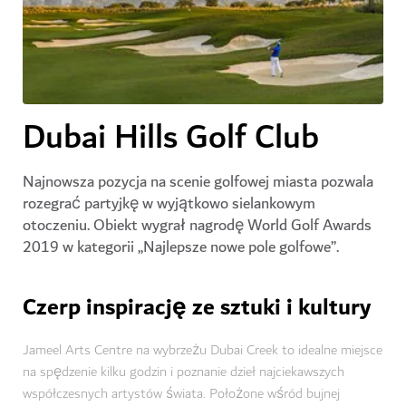
Dubai Hills Golf Club
Najnowsza pozycja na scenie golfowej miasta pozwala
rozegrać partyjkę w wyjątkowo sielankowym
otoczeniu. Obiekt wygrał nagrodę World Golf Awards
2019 w kategorii „Najlepsze nowe pole golfowe”.
Czerp inspirację ze sztuki i kultury
Jameel Arts Centre na wybrzeżu Dubai Creek to idealne miejsce
na spędzenie kilku godzin i poznanie dzieł najciekawszych
współczesnych artystów świata. Położone wśród bujnej