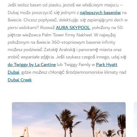
Jeśli wolisz basen od piasku, jesteś we właściwym miejscu –
najlepszych basenów
Dubaj może poszczycić się jednymi z
na
świecie. Chcesz popływać, delektując się zapierającymi dech w
AURA SKYPOOL
piersi widokami? Rozważ
, położony na 50.
piętrze wieżowca Palm Tower firmy Nakheel.
W najwyżej
położonym na świecie 360-stopniowym basenie infinity
możesz podziwiać Zatokę Arabską i panoramę miasta oraz
zrobić wspaniałe zdjęcia. Jeśli szukasz czegoś innego, udaj się
do Twiggy by La Cantine
Park Hyatt
lub Twiggy Family w
Dubai
, gdzie możesz chłonąć śródziemnomorskie klimaty nad
Dubai Creek
.