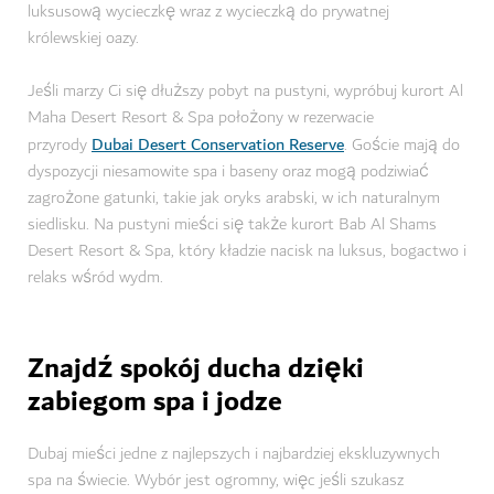
luksusową wycieczkę wraz z wycieczką do prywatnej
królewskiej oazy.
Jeśli marzy Ci się dłuższy pobyt na pustyni, wypróbuj kurort Al
Maha Desert Resort & Spa położony w rezerwacie
Dubai Desert Conservation Reserve
przyrody
. Goście mają do
dyspozycji niesamowite spa i baseny oraz mogą podziwiać
zagrożone gatunki, takie jak oryks arabski, w ich naturalnym
siedlisku. Na pustyni mieści się także kurort Bab Al Shams
Desert Resort & Spa, który kładzie nacisk na luksus, bogactwo i
relaks wśród wydm.
Znajdź spokój ducha dzięki
zabiegom spa i jodze
Dubaj mieści jedne z najlepszych i najbardziej ekskluzywnych
spa na świecie. Wybór jest ogromny, więc jeśli szukasz