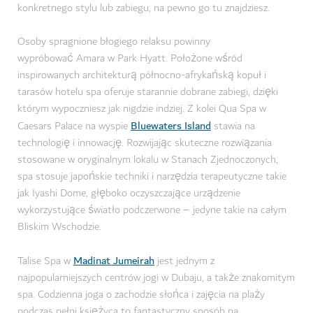
konkretnego stylu lub zabiegu, na pewno go tu znajdziesz.
Osoby spragnione błogiego relaksu powinny
wypróbować Amara w Park Hyatt. Położone wśród
inspirowanych architekturą północno-afrykańską kopuł i
tarasów hotelu spa oferuje starannie dobrane zabiegi, dzięki
którym wypoczniesz jak nigdzie indziej. Z kolei Qua Spa w
Bluewaters Island
Caesars Palace na wyspie
stawia na
technologię i innowację. Rozwijając skuteczne rozwiązania
stosowane w oryginalnym lokalu w Stanach Zjednoczonych,
spa stosuje japońskie techniki i narzędzia terapeutyczne takie
jak Iyashi Dome, głęboko oczyszczające urządzenie
wykorzystujące światło podczerwone – jedyne takie na całym
Bliskim Wschodzie.
Madinat Jumeirah
Talise Spa w
jest jednym z
najpopularniejszych centrów jogi w Dubaju, a także znakomitym
spa. Codzienna joga o zachodzie słońca i zajęcia na plaży
podczas pełni księżyca to fantastyczny sposób na