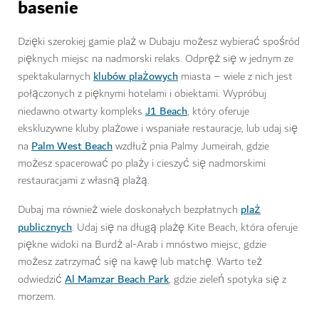
basenie
Dzięki szerokiej gamie plaż w Dubaju możesz wybierać spośród
pięknych miejsc na nadmorski relaks. Odpręż się w jednym ze
klubów plażowych
spektakularnych
miasta – wiele z nich jest
połączonych z pięknymi hotelami i obiektami. Wypróbuj
J1 Beach
niedawno otwarty kompleks
, który oferuje
ekskluzywne kluby plażowe i wspaniałe restauracje, lub udaj się
Palm West Beach
na
wzdłuż pnia Palmy Jumeirah, gdzie
możesz spacerować po plaży i cieszyć się nadmorskimi
restauracjami z własną plażą.
plaż
Dubaj ma również wiele doskonałych bezpłatnych
publicznych
. Udaj się na długą plażę Kite Beach, która oferuje
piękne widoki na Burdż al-Arab i mnóstwo miejsc, gdzie
możesz zatrzymać się na kawę lub matchę. Warto też
Al Mamzar Beach Park
odwiedzić
, gdzie zieleń spotyka się z
morzem.