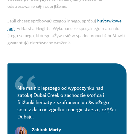
odstresowanie się i odprężenie.
huśtawkowej
Jeśli chcesz spróbować czegoś innego, spróbuj
jogi
w Barsha Heights. Wykonane ze specjalnego materiału
(tego samego, którego używa się w spadochronach) huśtawki
gwarantują niezrównane wrażenia.
Nie ma nic lepszego od wypoczynku nad
zatoką Dubai Creek o zachodzie słońca i
filiżanki herbaty z szafranem lub świeżego
soku z dala od zgiełku i energii starszej części
Dubaju.
Zahirah Marty