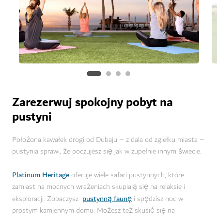
Zarezerwuj spokojny pobyt na
pustyni
Położona kawałek drogi od Dubaju – z dala od zgiełku miasta –
pustynia sprawi, że poczujesz się jak w zupełnie innym świecie.
Platinum Heritage
oferuje wiele safari pustynnych, które
zamiast na mocnych wrażeniach skupiają się na relaksie i
pustynną faunę
eksploracji. Zobaczysz
i spędzisz noc w
prostym kamiennym domu. Możesz też skusić się na