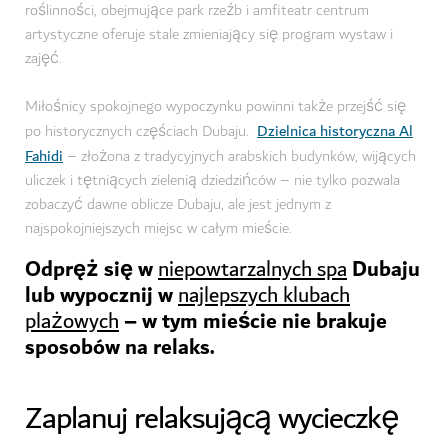
roślinności, obejmujące park rzeźb i amfiteatr centrum
artystyczne oferuje stale zmieniający się program wystaw i
zajęć.
Miłośnicy spokojnego wypoczynku powinni także przejść się
Dzielnica historyczna Al
po historycznych częściach Dubaju.
Fahidi
– złożona z tradycyjnych arabskich budynków, wijących
uliczek i tętniących zielenią dziedzińców – nie tylko pozwala
zobaczyć dawne oblicze Dubaju, ale jest jednym z
najspokojniejszych miejsc w całym mieście.
Odpręż się w
Dubaju
niepowtarzalnych spa
lub wypocznij w
najlepszych klubach
– w tym mieście nie brakuje
plażowych
sposobów na relaks.
Zaplanuj relaksującą wycieczkę