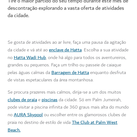
Tire o maior partido do seu tempo durante este mês de
descontração explorando a vasta oferta de atividades
da cidade.
Se gosta de atividades ao ar livre, faça uma pausa da agitação
enclave de Hatta
da cidade e vá até ao
. Escolha a sua atividade
Hatta Wadi Hub
no
, onde há algo para todos os aventureiros,
grandes ou pequenos. Faça um trilho ou passeie de caiaque
Barragem de Hatta
pelas águas calmas da
enquanto desfruta
de vistas espetaculares da área montanhosa.
Se procura prazeres mais calmos, dirija-se a um dos muitos
clubes de praia
piscinas
e
da cidade. Só em Palm Jumeirah,
pode visitar a piscina infinita de 360 graus mais alta do mundo
AURA Skypool
no
ou escolher entre os glamorosos clubes de
The Club at Palm West
praia no destino de estilo de vida
Beach.