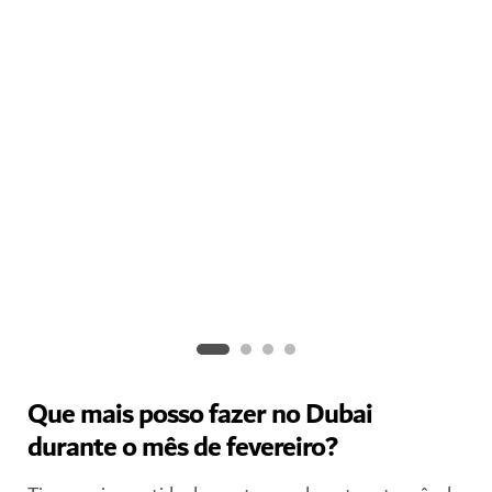
Festival de Literatura da Emirates Airline
Celebre a palavra escrita e obtenha pontos de vista de
autores de topo.
Que mais posso fazer no Dubai
durante o mês de fevereiro?