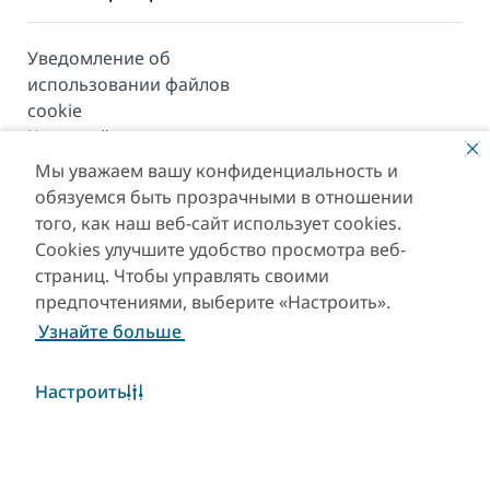
Уведомление об
использовании файлов
cookie
Карта сайта
Мы уважаем вашу конфиденциальность и
© 2026. Все права защищены. Сайт находится под
обязуемся быть прозрачными в отношении
управлением Департамента экономики и туризма
того, как наш веб-сайт использует cookies.
Дубая.
Cookies улучшите удобство просмотра веб-
Последнее обновление сайта [09/08/2026]
страниц. Чтобы управлять своими
предпочтениями, выберите «Настроить».
This site is protected by reCAPTCHA and the Google
Узнайте больше
Privacy Policy
and
Terms of Service
apply.
Настроить