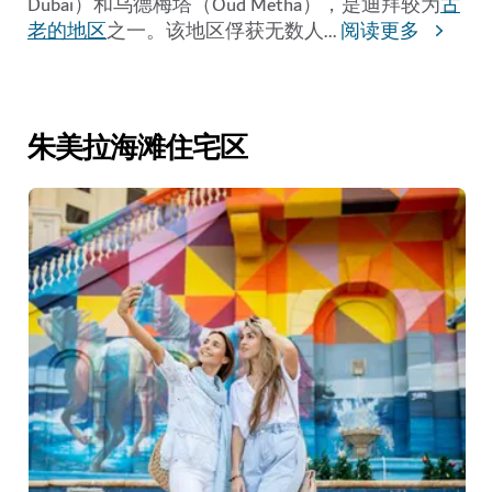
Dubai）
和乌德梅塔（Oud Metha），是迪拜
较为
古
老的地区
之一。该地区俘获无数人
...
阅读更多
朱美拉海滩住宅区