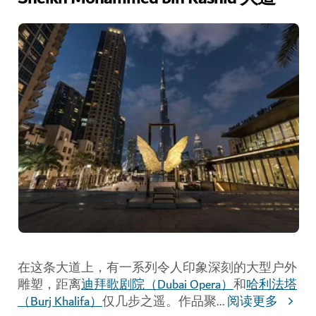
在这条大道上，有一系列令人印象深刻的大型户外
雕塑，距离
迪拜歌剧院（Dubai Opera）
和
哈利法塔
（Burj Khalifa）
仅几步之遥。作品聚
...
阅读更多