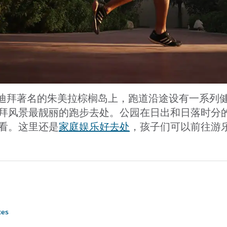
ark）位于迪拜著名的朱美拉棕榈岛上，跑道沿途设有一系列
拜风景最靓丽的跑步去处。公园在日出和日落时分
看。这里还是
家庭娱乐好去处
，孩子们可以前往游
tes