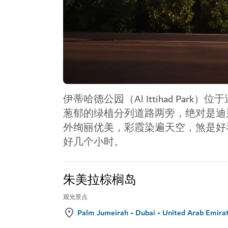
伊蒂哈德公园（Al Ittihad P
葱郁的绿植分列道路两旁，绝对是迪
外绚丽优美，彩霞染遍天空，煞是好
好几个小时。
朱美拉棕榈岛
观光景点
Palm Jumeirah - Dubai - United Arab Emira