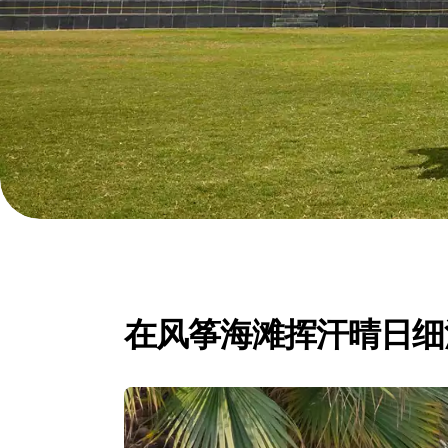
在风筝海滩挥汗晴日细