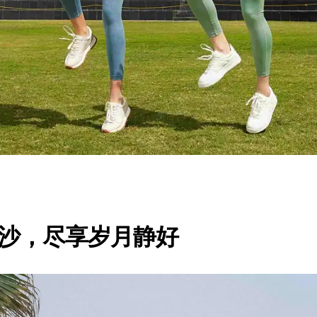
沙，尽享岁月静好