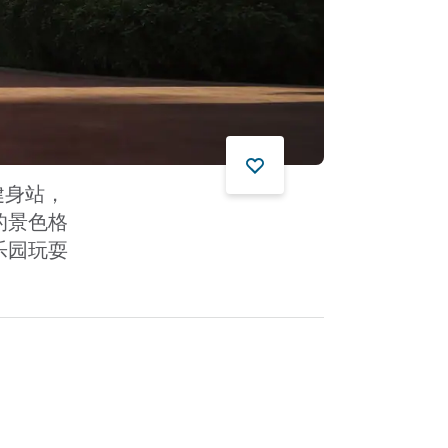
健身站，
的景色格
乐园玩耍