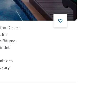
tion Desert
. Im
he Bäume
indet
alt des
uxury