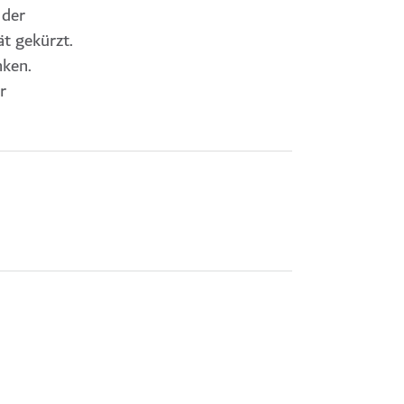
 der
t gekürzt.
nken.
r