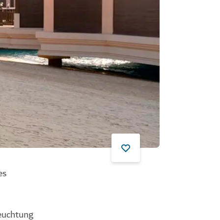
es
h
euchtung