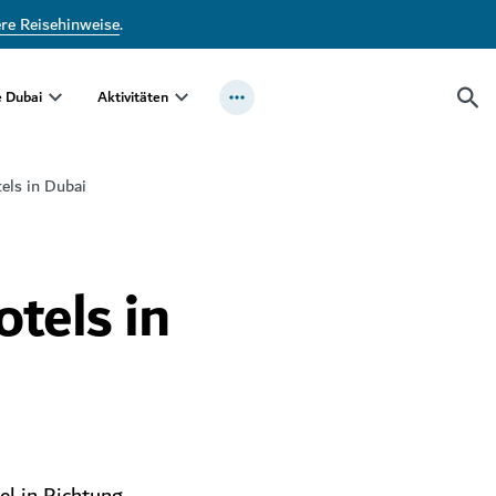
ere Reisehinweise
.
e Dubai
Aktivitäten
els in Dubai
tels in