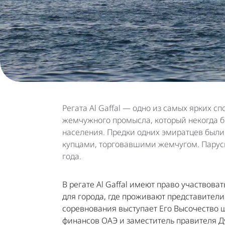
Регата Al Gaffal — одно из самых ярких 
жемчужного промысла, который некогда б
населения. Предки одних эмиратцев были
купцами, торговавшими жемчугом. Парусна
года.
В регате Al Gaffal имеют право участвова
для города, где проживают представител
соревнования выступает Его Высочество 
финансов ОАЭ и заместитель правителя Д