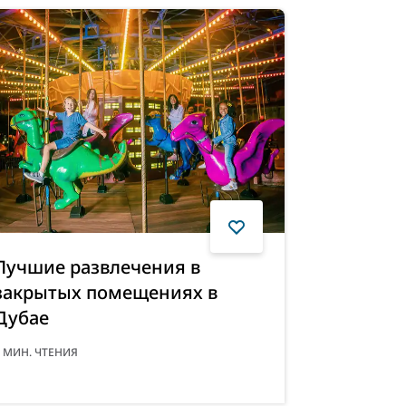
Лучшие развлечения в
Самые кр
закрытых помещениях в
Дубае
Дубае
2
МИН. ЧТЕНИ
МИН. ЧТЕНИЯ