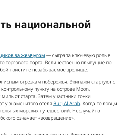
ть национальной
иков за жемчугом
— сыграла ключевую роль в
го торгового порта. Величественно плывущие по
обой поистине незабываемое зрелище.
писным отрезкам побережья. Экипажи стартуют с
 к контрольному пункту на острове Moon,
миль от старта. Затем участники гонки
т у знаменитого отеля
Burj Al Arab
. Когда-то ловцы
тельных морских путешествий. Неслучайно
рабского означает «возвращение».
дау обычно прибывают к финишу. Зрители могут