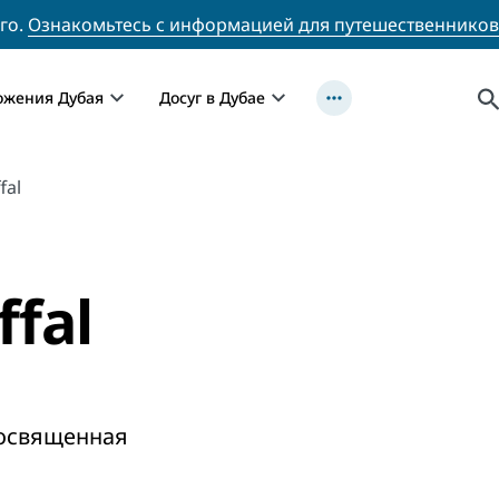
го.
Ознакомьтесь с информацией для путешественников
ожения Дубая
Досуг в Дубае
fal
ffal
посвященная