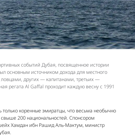
спортивных событий Дубая, посвященное истории
ыл основным источником дохода для местного
 ловцами, других — капитанами, третьих —
я регата Al Gaffal проходит каждую весну с 1991
ть только коренные эмиратцы, что весьма необычно
и свыше 200 национальностей. Спонсором
шейх Хамдан ибн Рашид Аль-Мактум, министр
убая.