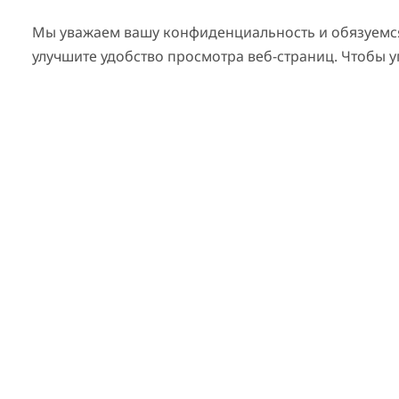
Мы уважаем вашу конфиденциальность и обязуемся 
улучшите удобство просмотра веб-страниц. Чтобы 
Оставайтесь в курсе 
Получайте актуальную информацию о до
Еда
Приключения
Культура
Развлечения
Деловая поездка
Семейный фильм
Стиль жизни