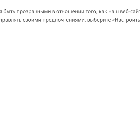
быть прозрачными в отношении того, как наш веб-сайт 
управлять своими предпочтениями, выберите «Настроить
событий
С
стопримечательностях Дубая
Релаксация
Пляж
Ска
Ap
Шопинг
Спорт
Искусство
Сообщество