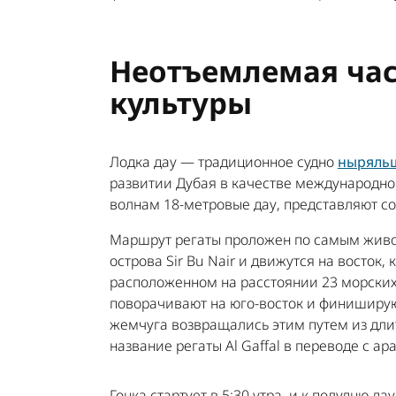
Неотъемлемая час
культуры
Лодка дау — традиционное судно
ныряльщ
развитии Дубая в качестве международно
волнам 18-метровые дау, представляют с
Маршрут регаты проложен по самым живо
острова Sir Bu Nair и движутся на восток,
расположенном на расстоянии 23 морских 
поворачивают на юго-восток и финиширую
жемчуга возвращались этим путем из дли
название регаты Al Gaffal в переводе с а
Гонка стартует в 5:30 утра, и к полудню 