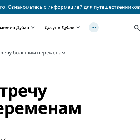
го.
Ознакомьтесь с информацией для путешественников
ожения Дубая
Досуг в Дубае
стречу большим переменам
стречу
еременам
м?