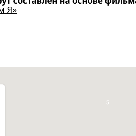
ут составлен на основе филь
м Я»
5