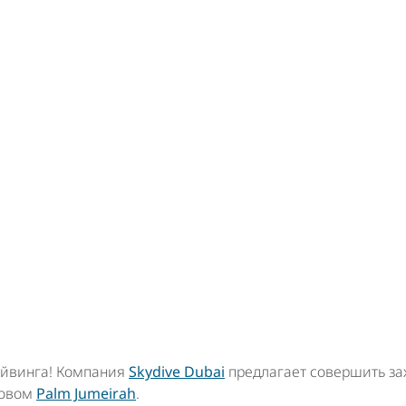
ЖОК С ПАРАШЮТОМ НАД ОСТРОВОМ PALM JUMEIRAH, ВОСПО
НИИ SKYDIVE DUBAI
айвинга! Компания
Skydive Dubai
предлагает совершить з
ровом
Palm Jumeirah
.