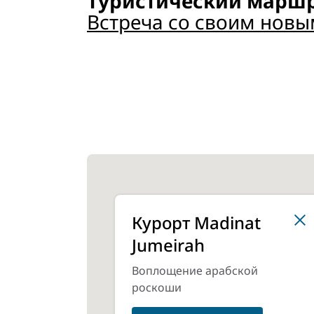
Туристический маршр
Встреча со своим новы
Курорт Madinat
Jumeirah
Воплощение арабской
роскоши