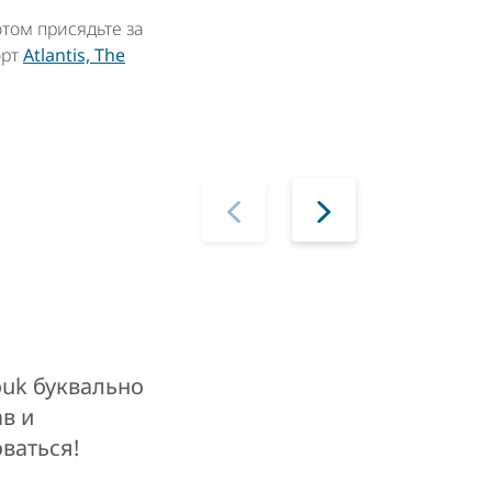
отом присядьте за
орт
Atlantis, The
ouk буквально
в и
оваться!