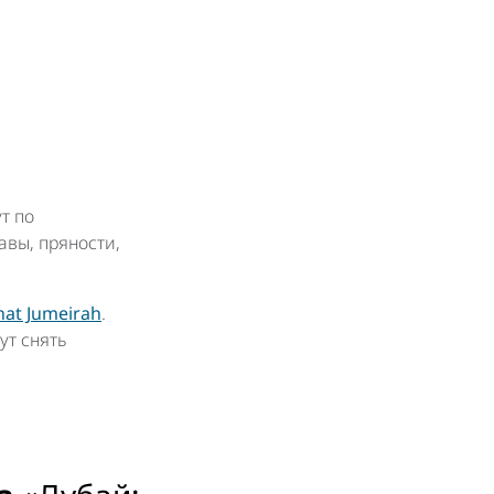
т по
авы, пряности,
at Jumeirah
.
ут снять