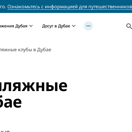
го.
Ознакомьтесь с информацией для путешественников
ожения Дубая
Досуг в Дубае
ляжные клубы в Дубае
пляжные
бае
ные