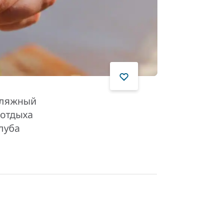
пляжный
 отдыха
луба