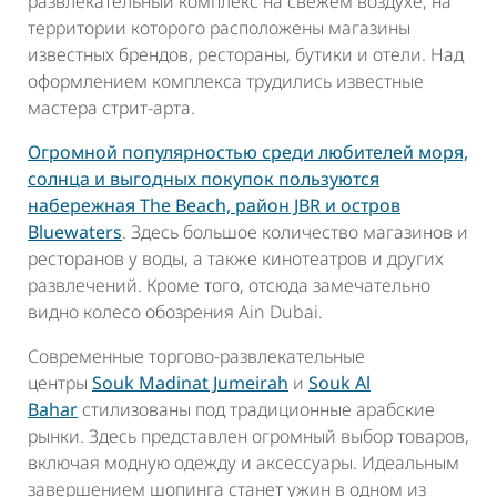
развлекательный комплекс на свежем воздухе, на
территории которого расположены магазины
известных брендов, рестораны, бутики и отели. Над
оформлением комплекса трудились известные
мастера стрит-арта.
Огромной популярностью среди любителей моря,
солнца и выгодных покупок пользуются
набережная The Beach, район JBR и остров
Bluewaters
. Здесь большое количество магазинов и
ресторанов у воды, а также кинотеатров и других
развлечений. Кроме того, отсюда замечательно
видно колесо обозрения Ain Dubai.
Современные торгово-развлекательные
центры
Souk Madinat Jumeirah
и
Souk Al
Bahar
стилизованы под традиционные арабские
рынки. Здесь представлен огромный выбор товаров,
включая модную одежду и аксессуары. Идеальным
завершением шопинга станет ужин в одном из