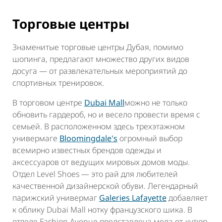
Торговые центры
Знаменитые торговые центры Дубая, помимо
шопинга, предлагают множество других видов
досуга — от развлекательных мероприятий до
спортивных тренировок.
В торговом центре
Dubai Mall
можно не только
обновить гардероб, но и весело провести время с
семьей. В расположенном здесь трехэтажном
универмаге
Bloomingdale's
огромный выбор
всемирно известных брендов одежды и
аксессуаров от ведущих мировых домов моды.
Отдел Level Shoes — это рай для любителей
качественной дизайнерской обуви. Легендарный
парижский универмаг
Galeries Lafayette
добавляет
к облику Dubai Mall нотку французского шика. В
отделе Fashion Avenue представлена мода от-кутюр,