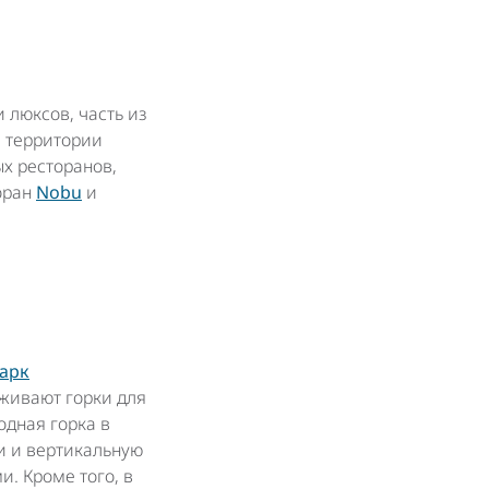
 люксов, часть из
а территории
ых ресторанов,
оран
Nobu
и
арк
живают горки для
одная горка в
и и вертикальную
и. Кроме того, в