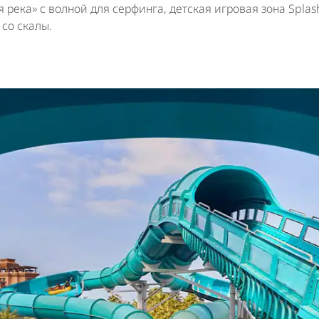
 река» с волной для серфинга, детская игровая зона Splas
со скалы.