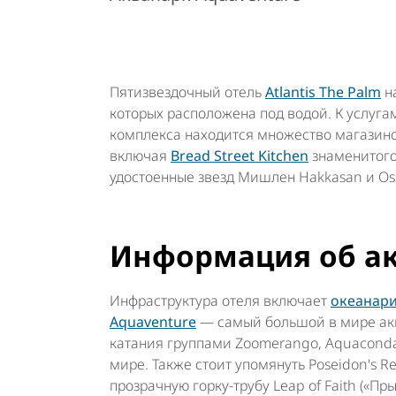
Пятизвездочный отель
Atlantis The Palm
на
которых расположена под водой. К услуга
комплекса находится множество магазино
включая
Bread Street Kitchen
знаменитого
удостоенные звезд Мишлен Hakkasan и Os
Информация об а
Инфраструктура отеля включает
океанари
Aquaventure
— самый большой в мире акв
катания группами Zoomerango, Aquaconda и
мире. Также стоит упомянуть Poseidon's 
прозрачную горку-трубу Leap of Faith («П