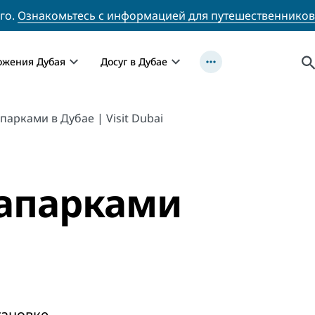
го.
Ознакомьтесь с информацией для путешественников
ожения Дубая
Досуг в Дубае
парками в Дубае | Visit Dubai
вапарками
тановке,