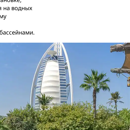
я на водных
му
бассейнами.