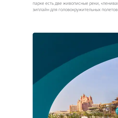
парке есть две живописные реки, «ленивая
зиплайн для головокружительных полетов 