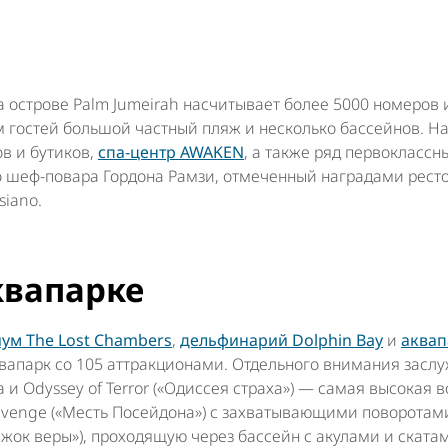
 острове Palm Jumeirah насчитывает более 5000 номеров и
м гостей большой частный пляж и несколько бассейнов. Н
в и бутиков,
спа-центр AWAKEN
, а также ряд первоклассн
 шеф-повара Гордона Рамзи, отмеченный наградами рест
siano.
квапарке
ум The Lost Chambers
,
дельфинарий Dolphin Bay
и
аквап
апарк со 105 аттракционами. Отдельного внимания заслу
 Odyssey of Terror («Одиссея страха») — самая высокая в
Revenge («Месть Посейдона») с захватывающими поворотам
рыжок веры»), проходящую через бассейн с акулами и скатам