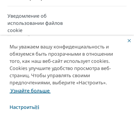
Уведомление об
использовании файлов
cookie
Карта сайта
Мы уважаем вашу конфиденциальность и
© 2026. Все права защищены. Сайт находится под
обязуемся быть прозрачными в отношении
управлением Департамента экономики и туризма
того, как наш веб-сайт использует cookies.
Дубая.
Cookies улучшите удобство просмотра веб-
Последнее обновление сайта [09/08/2026]
страниц. Чтобы управлять своими
предпочтениями, выберите «Настроить».
This site is protected by reCAPTCHA and the Google
Узнайте больше
Privacy Policy
and
Terms of Service
apply.
Настроить