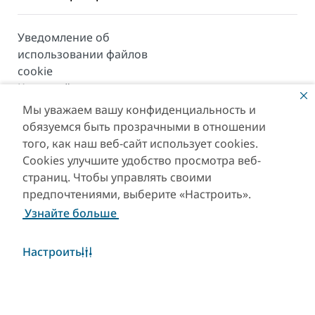
Уведомление об
использовании файлов
cookie
Карта сайта
Мы уважаем вашу конфиденциальность и
© 2026. Все права защищены. Сайт находится под
обязуемся быть прозрачными в отношении
управлением Департамента экономики и туризма
того, как наш веб-сайт использует cookies.
Дубая.
Cookies улучшите удобство просмотра веб-
Последнее обновление сайта [08/08/2026]
страниц. Чтобы управлять своими
предпочтениями, выберите «Настроить».
This site is protected by reCAPTCHA and the Google
Узнайте больше
Privacy Policy
and
Terms of Service
apply.
Настроить