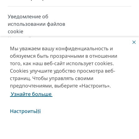
Уведомление об
использовании файлов
cookie
Карта сайта
Мы уважаем вашу конфиденциальность и
© 2026. Все права защищены. Сайт находится под
обязуемся быть прозрачными в отношении
управлением Департамента экономики и туризма
того, как наш веб-сайт использует cookies.
Дубая.
Cookies улучшите удобство просмотра веб-
Последнее обновление сайта [06/08/2026]
страниц. Чтобы управлять своими
предпочтениями, выберите «Настроить».
This site is protected by reCAPTCHA and the Google
Узнайте больше
Privacy Policy
and
Terms of Service
apply.
Настроить