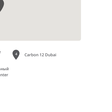
2
e
4
Carbon 12 Dubai
ьный
nter