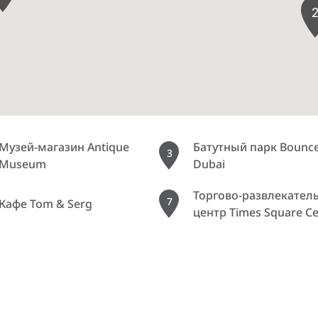
Музей-магазин Antique
Батутный парк Bounc
3
Museum
Dubai
Торгово-развлекател
7
Кафе Tom & Serg
центр Times Square Ce