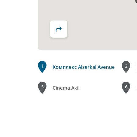
1
2
Комплекс Alserkal Avenue
5
6
Cinema Akil