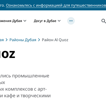
го.
Ознакомьтесь с информацией для путешественников
ожения Дубая
Досуг в Дубае
ая
Районы Дубая
Район Al Quoz
uoz
одились промышленные
мых
х комплексов с арт-
и кафе и творческими