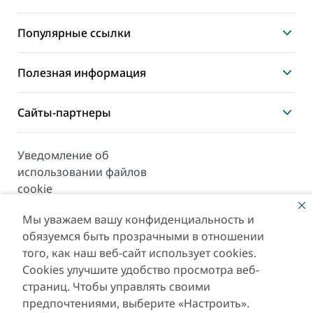
Популярные ссылки
Полезная информация
Сайты-партнеры
Уведомление об
использовании файлов
cookie
Карта сайта
Мы уважаем вашу конфиденциальность и
обязуемся быть прозрачными в отношении
Copyright © 2026. Данный сайт поддерживается
Департаментом Экономики и Туризма
того, как наш веб-сайт использует cookies.
(Department of Economy and Tourism).
Cookies улучшите удобство просмотра веб-
страниц. Чтобы управлять своими
Последнее обновление сайта [06/08/2026]
предпочтениями, выберите «Настроить».