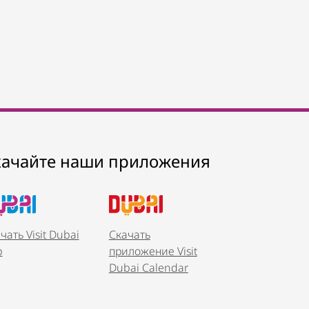
Resort Dubai, Jumeirah Beach
ентре Дубая
$$$$