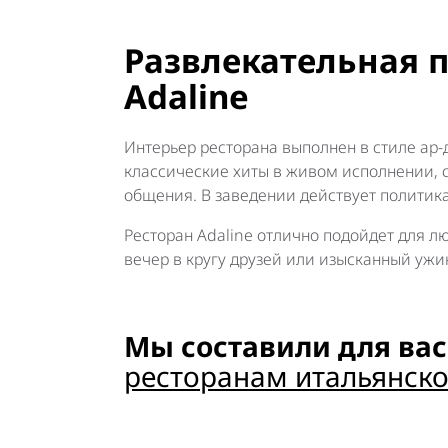
Развлекательная 
Adaline
Интерьер ресторана выполнен в стиле ар-д
классические хиты в живом исполнении, 
общения. В заведении действует политика
Ресторан Adaline отлично подойдет для лю
вечер в кругу друзей или изысканный ужи
Мы составили для вас
ресторанам итальянско