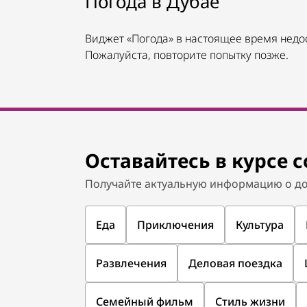
НОВОЕ И ПОПУЛЯРНОЕ
Променад Marsa Boulevard
Место, где переплетаются творчество,
гастрономия