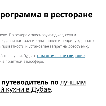
программа в ресторане
еко. По вечерам здесь звучат джаз, соул и
создавая настроение для танцев и непринужденного
 приватности и установлен запрет на фотосъемку.
бого случая, будь то
романтическое свидание
,
н в приятной атмосфере.
 путеводитель по
лучшим
й кухни в Дубае
.