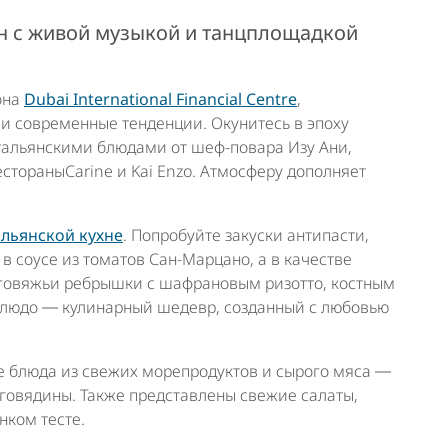
н с живой музыкой и танцплощадкой
она
Dubai International Financial Centre
,
и современные тенденции. Окунитесь в эпоху
тальянскими блюдами от шеф-повара Изу Ани,
стораныCarine и Kai Enzo. Атмосферу дополняет
альянской кухне
. Попробуйте закуски антипасти,
в соусе из томатов Сан-Марцано, а в качестве
говяжьи ребрышки с шафрановым ризотто, костным
блюдо ― кулинарный шедевр, созданный с любовью
е блюда из свежих морепродуктов и сырого мяса ―
з говядины. Также представлены свежие салаты,
нком тесте.