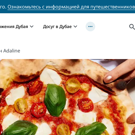
го.
Ознакомьтесь с информацией для путешественников
ожения Дубая
Досуг в Дубае
н Adaline