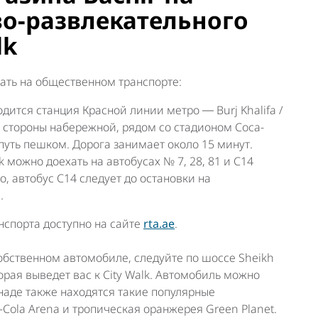
во-развлекательного
lk
хать на общественном транспорте:
дится станция Красной линии метро ― Burj Khalifa /
о стороны набережной, рядом со стадионом Coca-
путь пешком. Дорога занимает около 15 минут.
k можно доехать на автобусах № 7, 28, 81 и C14
го, автобус C14 следует до остановки на
2.
спорта доступно на сайте
rta.ae
.
обственном автомобиле, следуйте по шоссе Sheikh
торая выведет вас к City Walk. Автомобиль можно
наде также находятся такие популярные
-Cola Arena и тропическая оранжерея Green Planet.