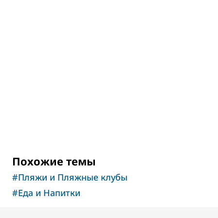
ВЕЛНЕС В ДУБАЕ
Велнес-центр The Hundred Wellness
Centre
Центр здоровья и гармонии
Похожие темы
#
Пляжи и Пляжные клубы
#
Еда и Напитки