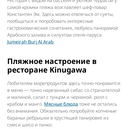
Ресторан с видом на бассейн и уютной террасой у
самой кромки пляжа возглавляет шеф-повар
Константин Эм. Здесь можно отвлечься от суеты,
пообщаться и попробовать интересные
гастрономические сочетания, любуясь панорамой
Арабского залива и силуэтом отеля-паруса
Jumeirah Burj Al Arab
.
Пляжное настроение в
ресторане Kinugawa
Любителям морепродуктов здесь точно понравится:
в меню ― тонко нарезанный сибас со
страчателлой
и малиной, салат с тунцом и черникой, ролл с
крабом и манго.
Мясные блюда
тоже не остались
без внимания. Обязательно попробуйте копченые
бараньи ребрышки в хрустящей панировке из
смеси
шисо и панко
.