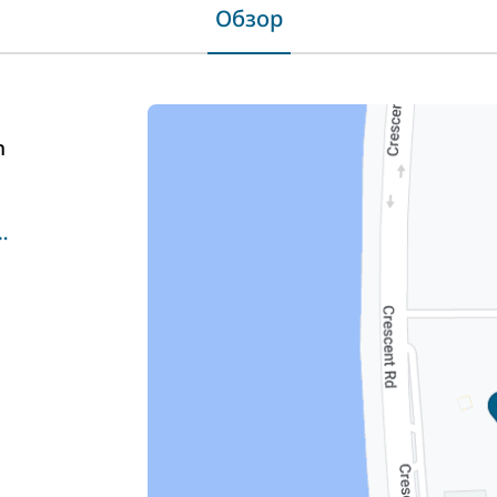
Обзор
m
m/fr/les-adresses/mix-dubai