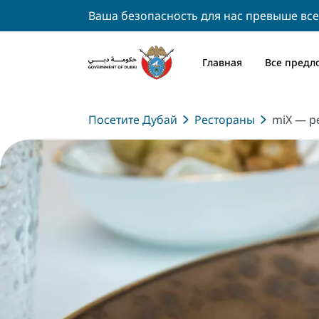
Ваша безопасность для нас превыше все
Главная
Все предл
Посетите Дубай
Рестораны
miX — р