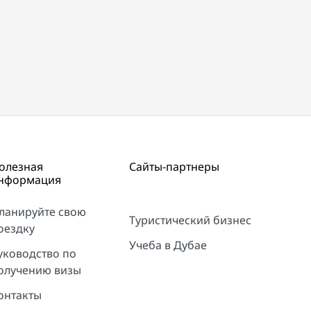
олезная
Сайты-партнеры
нформация
ланируйте свою
Туристический бизнес
оездку
Учеба в Дубае
уководство по
олучению визы
онтакты