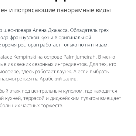
лен и потрясающие панорамные виды
о шеф-повара Алена Дюкасса. Обладатель трех
юда французской кухни в оригинальной
 время ресторан работает только по пятницам.
lace Kempinski на острове Palm Jumeirah. В меню
е из свежих сезонных ингредиентов. Для тех, кто
осфере, здесь работает лаунж. А если выбрать
 насмотреться на Арабский залив.
бый этаж под центральным куполом, где находится
ной кухней, террасой и диджейским пультом вмещает
ебольших частных торжеств.