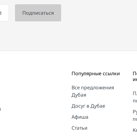
Популярные ссылки
П
и
Все предложения
П
Дубая
п
Досуг в Дубае
и
Р
Афиша
п
Статьи
К