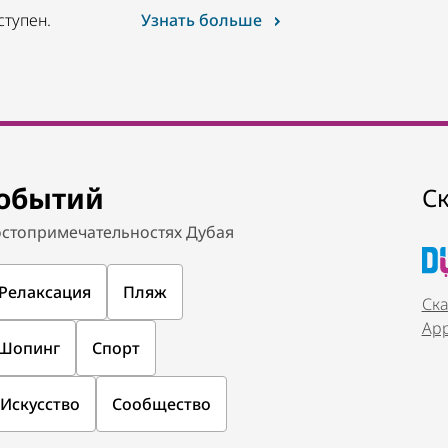
ступен.
Узнать больше
событий
С
стопримечательностях Дубая
Релаксация
Пляж
Ска
Ap
Шопинг
Спорт
Искусство
Сообщество