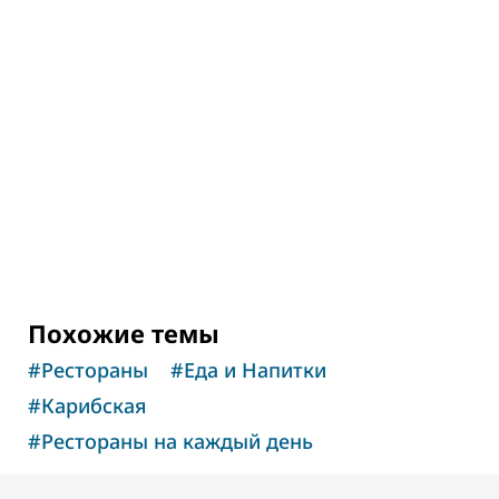
ВЕЛНЕС В ДУБАЕ
Велнес-центр The Hundred Wellness
Centre
Центр здоровья и гармонии
Похожие темы
#
Рестораны
#
Еда и Напитки
#
Карибская
#
Рестораны на каждый день