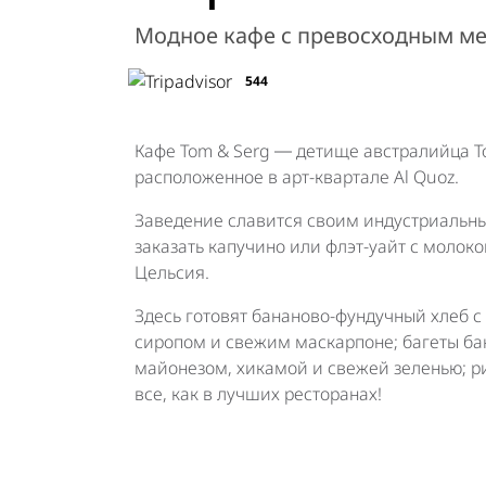
Модное кафе с превосходным м
544
Кафе Tom & Serg ― детище австралийца Т
расположенное в арт-квартале Al Quoz.
Заведение славится своим индустриальн
заказать капучино или флэт-уайт с молок
Цельсия.
Здесь готовят бананово-фундучный хлеб 
сиропом и свежим маскарпоне; багеты ба
майонезом, хикамой и свежей зеленью; р
все, как в лучших ресторанах!