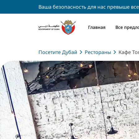
Ваша безопасность для нас превыше все
Главная
Все предл
Посетите Дубай
Рестораны
Кафе To