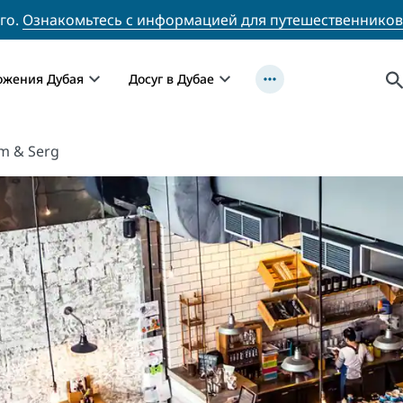
го.
Ознакомьтесь с информацией для путешественников
ожения Дубая
Досуг в Дубае
m & Serg