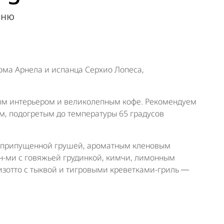
еню
ома Арнела и испанца Серхио Лопеса,
ым интерьером и великолепным кофе. Рекомендуем
ом, подогретым до температуры 65 градусов
с припущенной грушей, ароматным кленовым
н-ми с говяжьей грудинкой, кимчи, лимонным
изотто с тыквой и тигровыми креветками-гриль ―