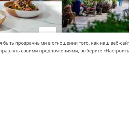
быть прозрачными в отношении того, как наш веб-сайт 
КУЛЬТУРА
управлять своими предпочтениями, выберите «Настроить
lness Centre
Комплекс The Courty
Творческий кластер с худ
кафе и модными бутикам
2
ОТЗЫВЫ