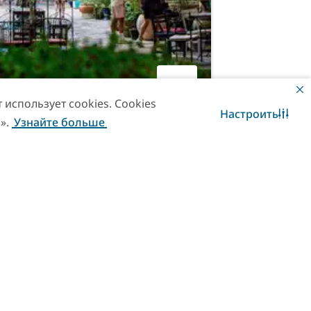
использует cookies. Cookies
Настроить
».
Узнайте больше
Свяжитесь с нами
WhatsApp чат
ard
ожественными галереями, театром,
и