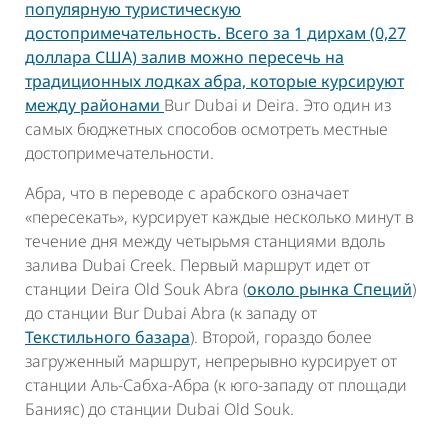
популярную туристическую
достопримечательность. Всего за 1 дирхам (0,27
доллара США) залив можно пересечь на
традиционных лодках абра, которые курсируют
между районами
Bur Dubai и Deira. Это один из
самых бюджетных способов осмотреть местные
достопримечательности.
Абра, что в переводе с арабского означает
«пересекать», курсирует каждые несколько минут в
течение дня между четырьмя станциями вдоль
залива Dubai Creek. Первый маршрут идет от
станции Deira Old Souk Abra (
около рынка Специй
)
до станции Bur Dubai Abra (к западу от
Текстильного базара
). Второй, гораздо более
загруженный маршрут, непрерывно курсирует от
станции Аль-Сабха-Абра (к юго-западу от площади
Банияс) до станции Dubai Old Souk.