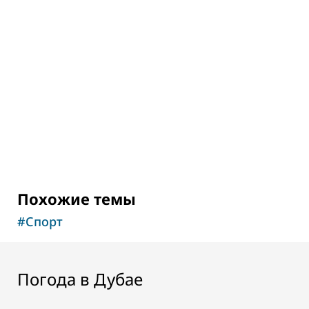
Центр горного велоспорта Hatta
Mountain Bike Trail Centre
Веломаршруты посреди живописных гор
51
ОТЗЫВЫ
Похожие темы
#
Спорт
Погода в Дубае