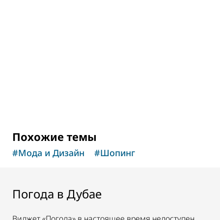
ШОПИНГ
Рынок Waterfront Market
Свежие морепродукты по выгодным ценам
129
ОТЗЫВЫ
Похожие темы
#
Мода и Дизайн
#
Шопинг
Погода в Дубае
Виджет «Погода» в настоящее время недоступен.