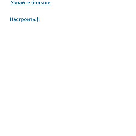
Узнайте больше
Настроить
Популярные ссылки
Полезная информация
Сайты-партнеры
Уведомление об
использовании файлов
cookie
Карта сайта