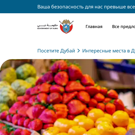
Ваша безопасность для нас превыше все
Главная
Все предл
Посетите Дубай
Интересные места в Д