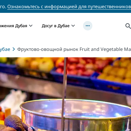
го.
Ознакомьтесь с информацией для путешественников
ожения Дубая
Досуг в Дубае
убае
Фруктово-овощной рынок Fruit and Vegetable Ma