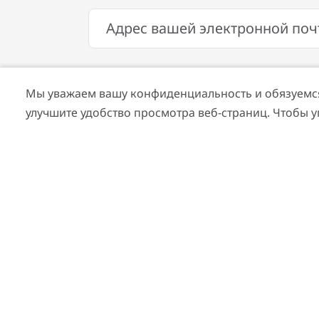
Мы уважаем вашу конфиденциальность и обязуемся 
улучшите удобство просмотра веб-страниц. Чтобы 
ШОПИНГ
Торговый центр Dubai Festival 
Огромный выбор магазинов, рестора
световое шоу - вот лишь несколько п
следует посетить этот торговый центр
928
ОТЗЫВЫ