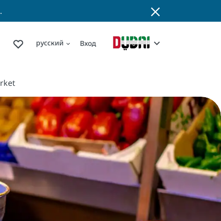
.
русский
Вход
rket