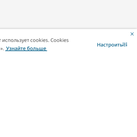
использует cookies. Cookies
Настроить
».
Узнайте больше
Свяжитесь с нами
WhatsApp чат
но приобрести фермерские
делия, а также попробовать