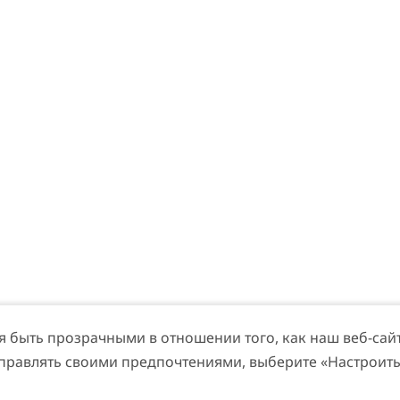
быть прозрачными в отношении того, как наш веб-сайт 
 фестиваль Dubai Food Festival
#
Еда и Н
управлять своими предпочтениями, выберите «Настроить