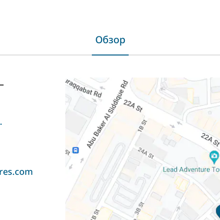
Обзор
—
ntures.com
res.com