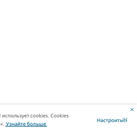
использует cookies. Cookies
апитки
Настроить
».
Узнайте больше
Свяжитесь с нами
WhatsApp чат