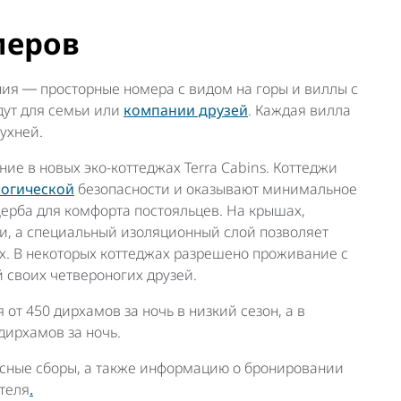
меров
я ― просторные номера с видом на горы и виллы с
дут для семьи или
компании друзей
. Каждая вилла
кухней.
ие в новых эко-коттеджах Terra Cabins. Коттеджи
логической
безопасности и оказывают минимальное
ерба для комфорта постояльцев. На крышах,
и, а специальный изоляционный слой позволяет
. В некоторых коттеджах разрешено проживание с
 своих четвероногих друзей.
от 450 дирхамов за ночь в низкий сезон, а в
дирхамов за ночь.
исные сборы, а также информацию о бронировании
теля
.