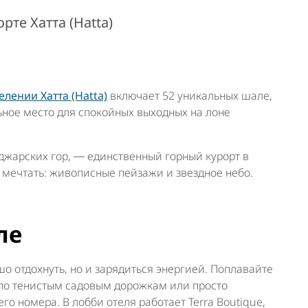
те Хатта (Hatta)
елении Хатта (Hatta)
включает 52 уникальных шале,
льное место для спокойных выходных на лоне
джарских гор, ― единственный горный курорт в
о мечтать: живописные пейзажи и звездное небо.
ле
ошо отдохнуть, но и зарядиться энергией. Поплавайте
 по тенистым садовым дорожкам или просто
го номера. В лобби отеля работает Terra Boutique,