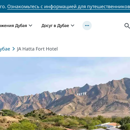
го.
Ознакомьтесь с информацией для путешественников
ожения Дубая
Досуг в Дубае
убае
JA Hatta Fort Hotel