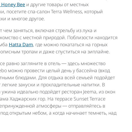
a Honey Bee
и другие товары от местных
и, посетите спа-салон Terra Wellness, который
ки и многое другое.
т чем заняться, включая стрельбу из лука и
акомство с местной природой. Поблизости находится
мба
Hatta Dam
, где можно покататься на горных
вописным тропам и даже спуститься на зиплайне.
 все равно загляните в отель ― здесь множество
ebo можно провести целый день у бассейна (вход
итными блюдами. Для отдыха всей семьей подойдет
т легкие закуски и прохладительные напитки. В
я ужина идеально подойдет ресторан Jeema, из окон
ма Хаджарских гор. На террасе Sunset Terrace
 непринужденной атмосферы ― отправляйтесь в
 под открытым небом, а когда начинает темнеть, над