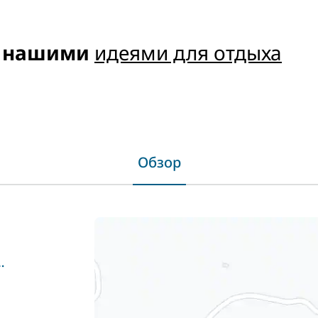
с нашими
идеями для отдыха
Обзор
dubai/ja-hatta-fort-hotel