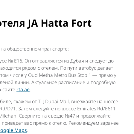
теля JA Hatta Fort
ть на общественном транспорте:
усе № E16. Он отправляется из Дубая и следует до
находится рядом с отелем. По пути автобус делает
 том числе у Oud Metha Metro Bus Stop 1 ― прямо у
еленой линии. Актуальное расписание и подробную
а сайте
rta.ae
.
биле, скажем от ТЦ Dubai Mall, выезжайте на шоссе
r Rd/D71. Затем следуйте по шоссе Emirates Rd/E611
 Milehah. Сверните на съезде №47 и продолжайте
ая приведет вас прямо к отелю. Рекомендуем заранее
oogle Maps
.