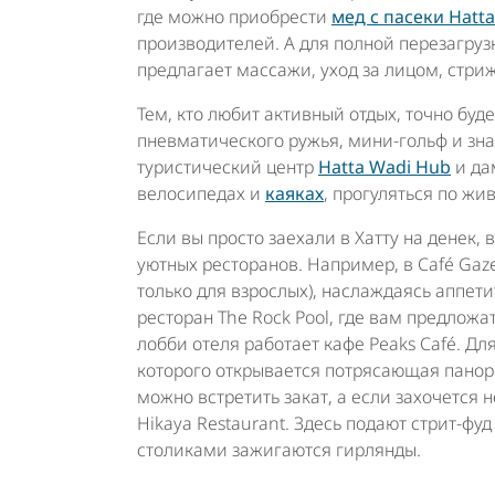
где можно приобрести
мед с пасеки Hatt
производителей. А для полной перезагрузк
предлагает массажи, уход за лицом, стриж
Тем, кто любит активный отдых, точно буде
пневматического ружья, мини-гольф и зн
туристический центр
Hatta Wadi Hub
и да
велосипедах и
каяках
, прогуляться по жи
Если вы просто заехали в Хатту на денек,
уютных ресторанов. Например, в Café Gaz
только для взрослых), наслаждаясь аппет
ресторан The Rock Pool, где вам предложа
лобби отеля работает кафе Peaks Café. Дл
которого открывается потрясающая панора
можно встретить закат, а если захочется
Hikaya Restaurant. Здесь подают стрит-фуд
столиками зажигаются гирлянды.