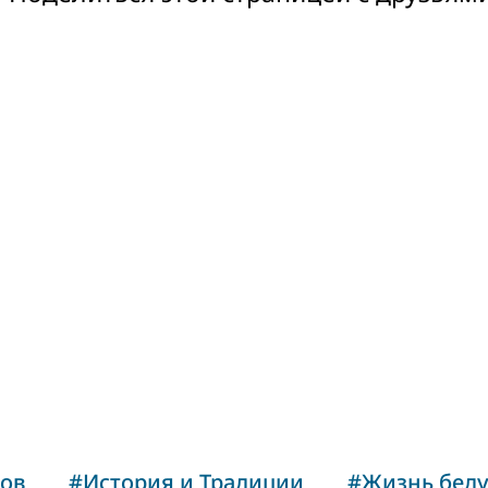
тов
#
История и Традиции
#
Жизнь бед