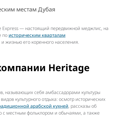
еским местам Дубая
ge Express — настоящий передвижной
меджлис
, на
е по
историческим кварталам
а и жизнью его коренного населения.
компании Heritage
ов, называющих себя амбассадорами культуры
ь видов культурного отдыха: осмотр исторических
традиционной арабской кухней
, рассказы об
о с местным фольклором и обычаями, а также