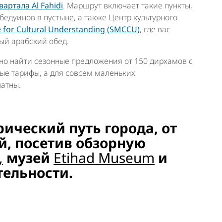
артала Al Fahidi
. Маршрут включает такие пункты,
бедуинов в пустыне, а также Центр культурного
for Cultural Understanding (SMCCU)
, где вас
ый арабский обед.
о найти сезонные предложения от 150 дирхамов с
ые тарифы, а для совсем маленьких
латны.
рический путь города, от
й, посетив обзорную
,
музей
Etihad Museum
и
тельности.