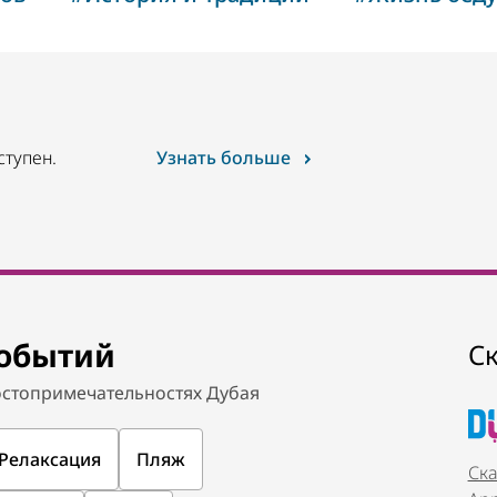
ступен.
Узнать больше
событий
С
стопримечательностях Дубая
Релаксация
Пляж
Ска