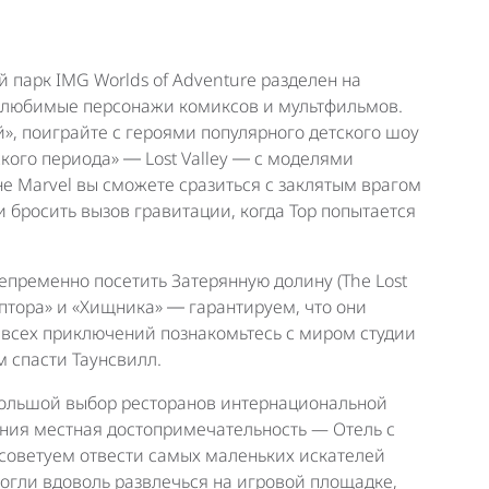
парк IMG Worlds of Adventure разделен на
т любимые персонажи комиксов и мультфильмов.
», поиграйте с героями популярного детского шоу
кого периода» ― Lost Valley ― с моделями
не Marvel вы сможете сразиться с заклятым врагом
бросить вызов гравитации, когда Тор попытается
пременно посетить Затерянную долину (The Lost
аптора» и «Хищника» ― гарантируем, что они
 всех приключений познакомьтесь с миром студии
 спасти Таунсвилл.
большой выбор ресторанов интернациональной
ения местная достопримечательность — Отель с
 советуем отвести самых маленьких искателей
могли вдоволь развлечься на игровой площадке,