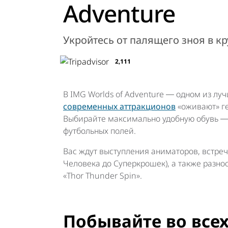
Adventure
Укройтесь от палящего зноя в 
2,111
В IMG Worlds of Adventure ― одном из лу
современных аттракционов
«оживают» ге
Выбирайте максимально удобную обувь ―
футбольных полей.
Вас ждут выступления аниматоров, встре
Человека до Суперкрошек), а также разноо
«Thor Thunder Spin».
Побывайте во все