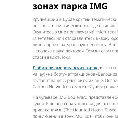
зонах парка IMG
Крупнейший в Дубае крытый тематический 
несколько тематических зон, где оживаю
Окунитесь в мир приключений «Мстителей
«Лентяево» или отправляйтесь в «зону юрс
динозавров в натуральную величину. В зо
Человека-паука доктором Осьминогом или 
спасти вас от Локи.
Любители американских горок
должны не
Valley) «на борту» аттракционов «Велоцир
заставят ваше сердце биться чаще. После
Cartoon Network и помогите Суперкрошкам
На бульваре IMG Boulevard представлен 
кухни. Еще одна обязательная для посещ
приведениями (The Haunted Hotel). Также
приключений в зону IMG Kids, чтобы они 