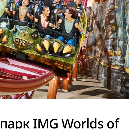
парк IMG Worlds of