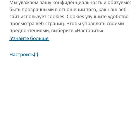
App
Visit Dubai Calendar
Мы уважаем вашу конфиденциальность и обязуемс
быть прозрачными в отношении того, как наш веб-
сайт использует cookies. Cookies улучшите удобство
просмотра веб-страниц. Чтобы управлять своими
предпочтениями, выберите «Настроить».
Узнайте больше
Настроить
Популярные ссылки
Полезная информация
Сайты-партнеры
Уведомление об
использовании файлов