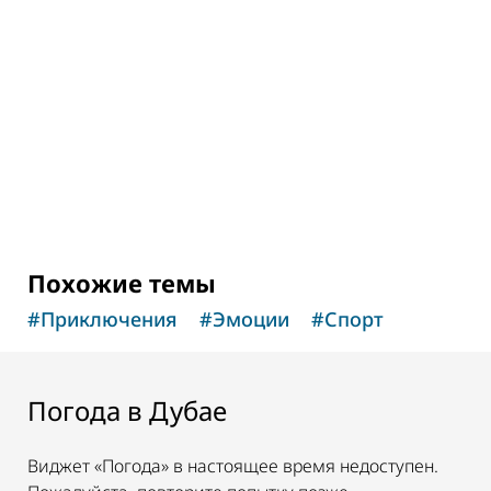
Underwater Zoo
Подводная одиссея в торговом центре
Dubai Mall
17,060
ОТЗЫВЫ
Похожие темы
#
Приключения
#
Эмоции
#
Спорт
Погода в Дубае
Виджет «Погода» в настоящее время недоступен.