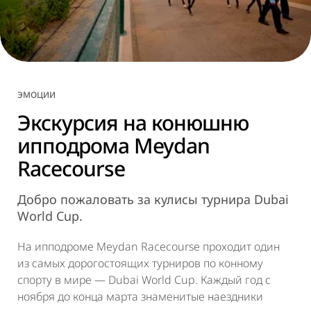
ЭМОЦИИ
Экскурсия на конюшню
ипподрома Meydan
Racecourse
Добро пожаловать за кулисы турнира Dubai
World Cup.
На ипподроме Meydan Racecourse проходит один
из самых дорогостоящих турниров по конному
спорту в мире — Dubai World Cup. Каждый год с
ноября до конца марта знаменитые наездники