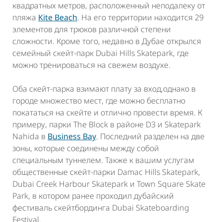
квадратных метров, расположенный неподалеку от
пляжа
Kite Beach
. На его территории находится 29
элементов для трюков различной степени
сложности. Кроме того, недавно в Дубае открылся
семейный скейт-парк Dubai Hills Skatepark, где
можно тренироваться на свежем воздухе.
Оба скейт-парка взимают плату за вход,однако в
городе множество мест, где можно бесплатно
покататься на скейте и отлично провести время. К
примеру, парки The Block в районе D3 и Skatepark
Nahida в
Business Bay
. Последний разделен на две
зоны, которые соединены между собой
специальным туннелем. Также к вашим услугам
общественные скейт-парки Damac Hills Skatepark,
Dubai Creek Harbour Skatepark и Town Square Skate
Park, в котором ранее проходил дубайский
фестиваль скейтбординга Dubai Skateboarding
Festival.