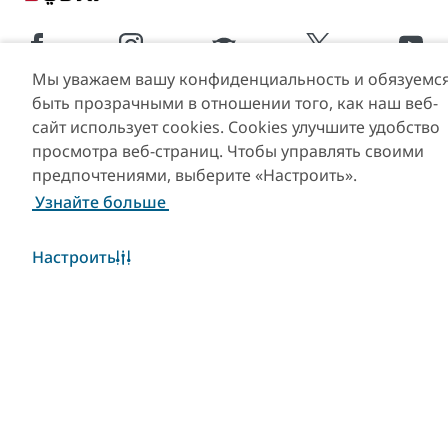
Мы уважаем вашу конфиденциальность и обязуемс
быть прозрачными в отношении того, как наш веб-
Популярные ссылки
сайт использует cookies. Cookies улучшите удобство
просмотра веб-страниц. Чтобы управлять своими
Полезная информация
предпочтениями, выберите «Настроить».
Узнайте больше
Сайты-партнеры
Настроить
Уведомление об
использовании файлов
cookie
Карта сайта
© 2026. Все права защищены. Сайт находится под
управлением Департамента экономики и туризма
Дубая.