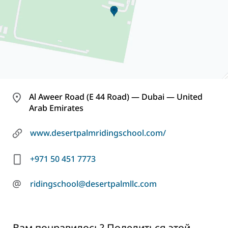
Al Aweer Road (E 44 Road) — Dubai — United
Arab Emirates
www.desertpalmridingschool.com/
+971 50 451 7773
@
ridingschool@desertpalmllc.com
Вам понравилось? Поделиться этой